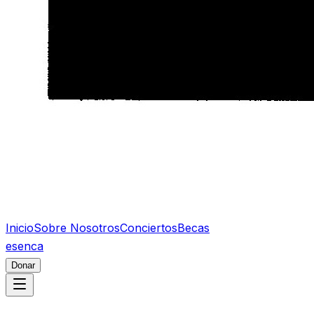
Inicio
Sobre Nosotros
Conciertos
Becas
es
en
ca
Donar